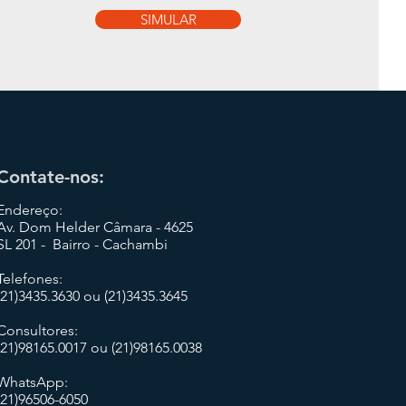
SIMULAR
Contate-nos:
Endereço:
Av. Dom Helder Câmara - 4625
SL 201 - Bairro - Cachambi
Telefones:
(21)3435.3630 ou (21)3435.3645
Consultores:
(21)
98165.0017 ou (21)98165.0038
WhatsApp:
(21)96506-6050