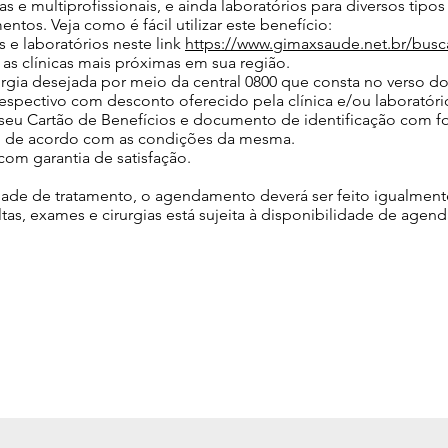
 e multiprofissionais, e ainda laboratórios para diversos tip
tos. Veja como é fácil utilizar este benefício:
s e laboratórios neste link
https://www.gimaxsaude.net.br/busc
 as clínicas mais próximas em sua região.
rgia desejada por meio da central 0800 que consta no verso do
respectivo com desconto oferecido pela clínica e/ou laboratóri
e seu Cartão de Benefícios e documento de identificação com f
 de acordo com as condições da mesma.
com garantia de satisfação.
ade de tratamento, o agendamento deverá ser feito igualmente
s, exames e cirurgias está sujeita à disponibilidade de agenda 